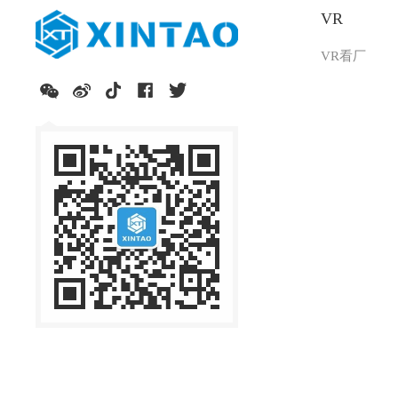
VR
VR看厂