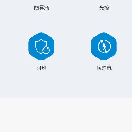
防雾滴
光控
阻燃
防静电