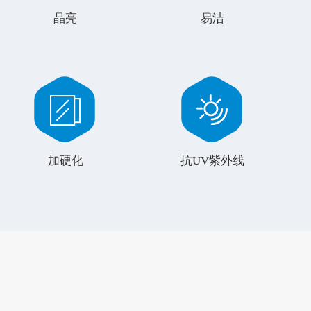
晶亮
易洁
加硬化
抗UV紫外线