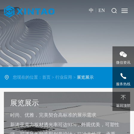
中
丨
EN
微信资讯
您现在的位置：
首页
>
行业应用
>
展览展示
服务热线
展览展示
返回顶部
时尚、优雅，完美契合高标准的展示需求
新涛亚克力板材透光率可达93%，外观优美，可塑性