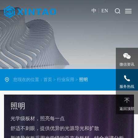
中
丨
EN
微信资讯
您现在的位置：
首页
>
行业应用
>
照明
服务热线
照明
返回顶部
光学级板材，照亮每一点
舒适不刺眼，提供优异的光源导光和扩散